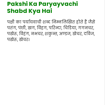
Pakshi Ka Paryayvachi
Shabd Kya Hai
पक्षी का पर्यायवाची शब्द निम्नलिखित होते हैं जैसे
पतंग, पंछी, खग, विहग, परिन्दा, चिडिया, गगनचर,
पखेरू, विहंग, नभचर, शकुन्त, अण्डज, खेचर, दविज,
पखेरू, खेचर।