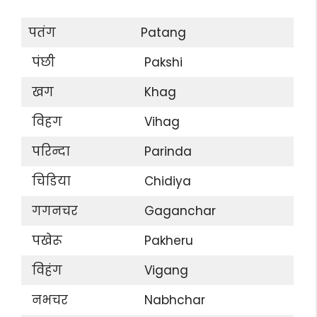
पतंग
Patang
पंछी
Pakshi
खग
Khag
विहग
Vihag
परिन्दा
Parinda
चिडिया
Chidiya
गगनचर
Gaganchar
पखेरू
Pakheru
विहंग
Vigang
नभचर
Nabhchar