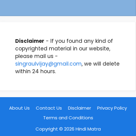
Disclaimer
- If you found any kind of
copyrighted material in our website,
please mail us -
singraulvijay@gmail.com
, we will delete
within 24 hours.
About Us
Contact Us
Disclaimer
Privacy Policy
Terms and Conditions
Copyright © 2026
Hindi Matra