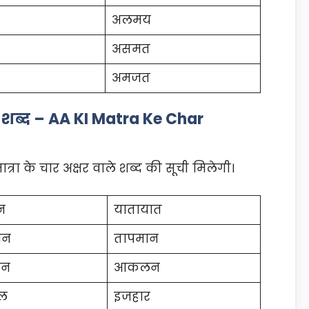
अलमय
असमत
अमजत
ले शब्द – AA KI Matra Ke Char
रा के चार अक्षर वाले शब्द की सूची मिलेगी।
न
यातायात
ान
तापमान
ान
आकलन
ल
इजहार