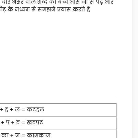
ी चार अक्षर वाले शब्द को बच्चें आसानी से पढ़ और
ोड़ के मध्यम से समझने प्रयास करते हैं
 + ह + ल = कटहल
 + प + ट = खटपट
+ का + ज = कामकाज