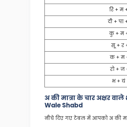
रि + म 
दी + पा
कु + म 
सू + र
क + म 
रो + ज
भ + यं
अ की मात्रा के चार अक्षर वा
Wale Shabd
नीचे दिए गए टेबल में आपको अ की मात्