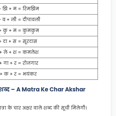
+ झि + म = रिमझिम
 + व + ली = दीपावली
+ कु + म = कुमकुम
 + दा + स = सूरदास
+ ले + श = कमलेश
 + गा + र = रोजगार
 + क + र = भयंकर
ले शब्द – A Matra Ke Char Akshar
रा के चार अक्षर वाले शब्द की सूची मिलेगी।