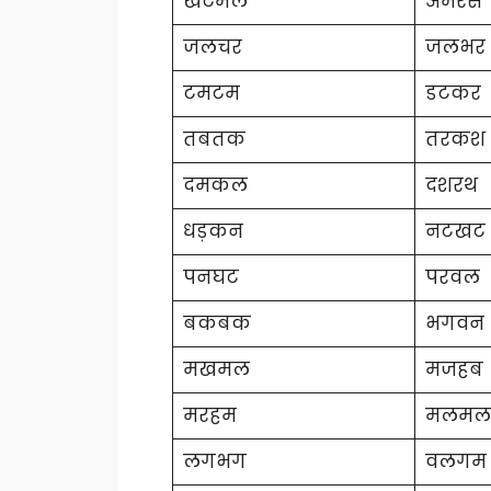
खटमल
अमरस
जलचर
जलभर
टमटम
डटकर
तबतक
तरकश
दमकल
दशरथ
धड़कन
नटखट
पनघट
परवल
बकबक
भगवन
मखमल
मजहब
मरहम
मलमल
लगभग
वलगम