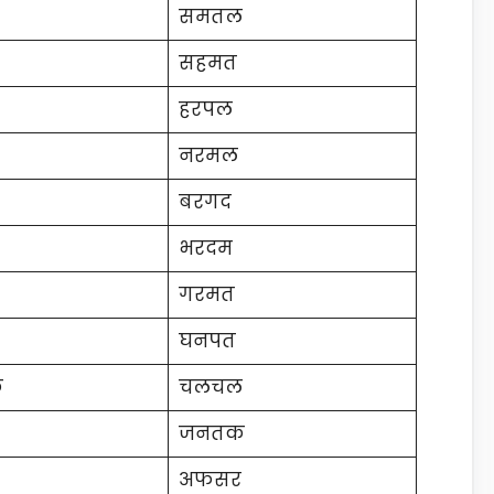
समतल
सहमत
हरपल
नरमल
बरगद
भरदम
गरमत
घनपत
क
चलचल
जनतक
अफसर