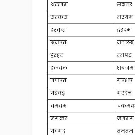
शलगम
सबतर
सरकस
सरगम
हरकत
हरदम
समपत
मतलब
हरहर
रसपट
हलचल
शबनम
गणपत
गपशप
गड़बड़
गरदन
चमचम
चकम
जगकर
जगमग
गदगद
तमतम