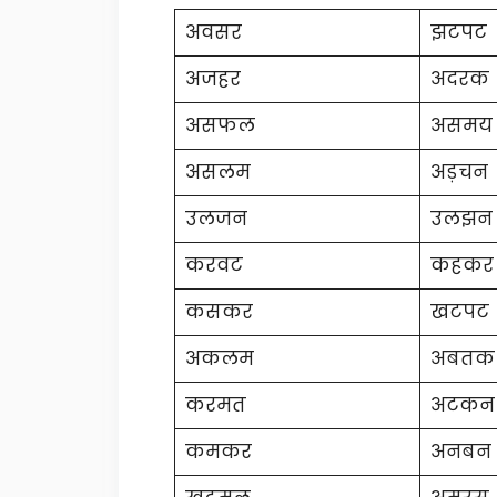
अवसर
झटपट
अजहर
अदरक
असफल
असमय
असलम
अड़चन
उलजन
उलझन
करवट
कहकर
कसकर
खटपट
अकलम
अबतक
करमत
अटकन
कमकर
अनबन