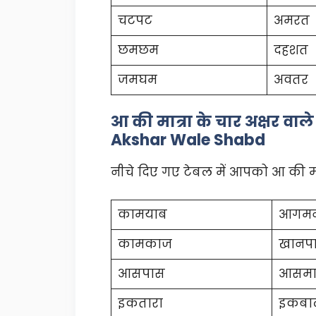
चटपट
अमरत
छमछम
दहशत
जमघम
अवतर
आ की मात्रा के चार अक्षर वा
Akshar Wale Shabd
नीचे दिए गए टेबल में आपको आ की मात्
कामयाब
आगम
कामकाज
खानप
आसपास
आसम
इकतारा
इकबा