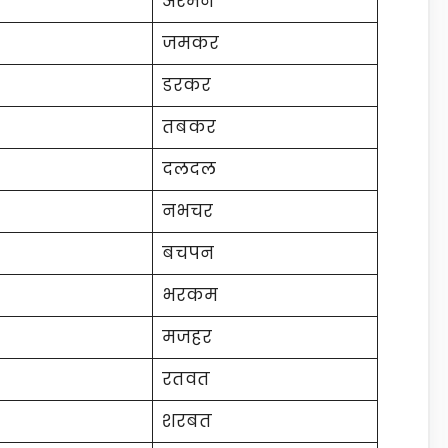
अरमन
जमकर
डरकर
तबकर
दलदल
नभचर
बचपन
भरकम
मजहर
रतवत
शरबत