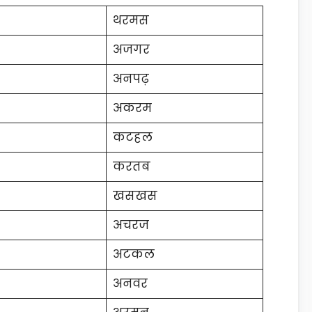
थरमस
अजगर
अनपढ़
अकरम
कटहल
करतब
खसखस
अचरज
अटकल
अनवर